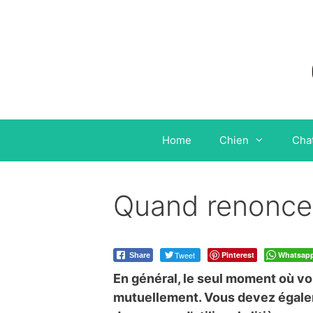
Aller
au
contenu
Home
Chien
Cha
Quand renoncer
Tweet
Pinterest
Whatsap
Share
En général, le seul moment où vo
mutuellement. Vous devez égalemen