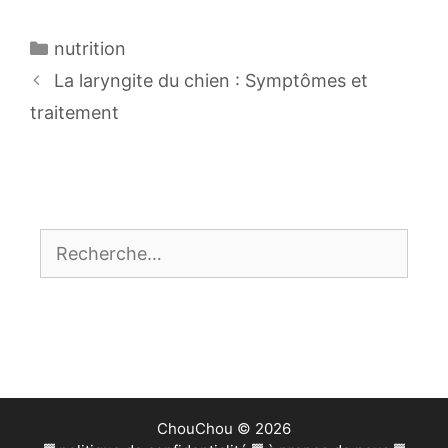
Catégories
nutrition
Navigation
La laryngite du chien : Symptômes et
des
traitement
articles
Rechercher :
ChouChou © 2026