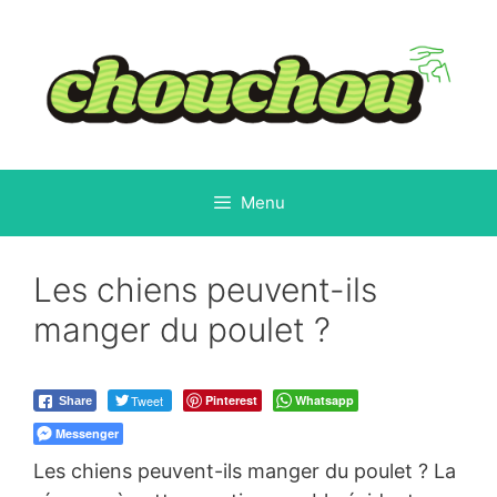
Aller
au
contenu
Menu
Les chiens peuvent-ils
manger du poulet ?
Tweet
Pinterest
Whatsapp
Share
Messenger
Les chiens peuvent-ils manger du poulet ? La