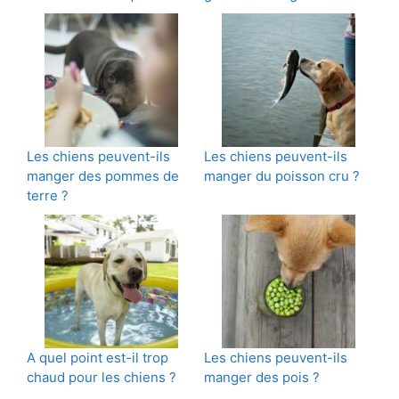
Les chiens peuvent-ils
Les chiens peuvent-ils
manger des pommes de
manger du poisson cru ?
terre ?
A quel point est-il trop
Les chiens peuvent-ils
chaud pour les chiens ?
manger des pois ?