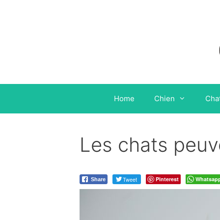
Aller
au
contenu
Home
Chien
Cha
Les chats peuve
Tweet
Pinterest
Whatsap
Share