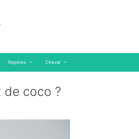
Reptiles
Cheval
x de coco ?