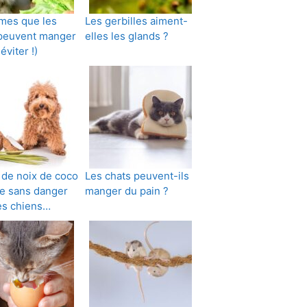
mes que les
Les gerbilles aiment-
 peuvent manger
elles les glands ?
 éviter !)
e de noix de coco
Les chats peuvent-ils
le sans danger
manger du pain ?
es chiens…