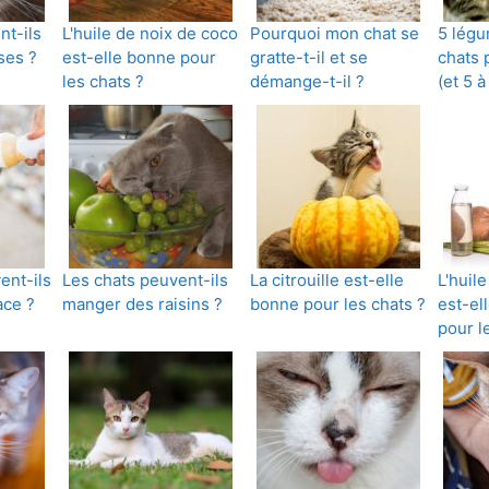
nt-ils
L'huile de noix de coco
Pourquoi mon chat se
5 légu
ses ?
est-elle bonne pour
gratte-t-il et se
chats
les chats ?
démange-t-il ?
(et 5 à
ent-ils
Les chats peuvent-ils
La citrouille est-elle
L'huil
ace ?
manger des raisins ?
bonne pour les chats ?
est-el
pour l