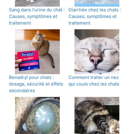
Sang dans l'urine du chat :
Diarrhée chez les chats :
Causes, symptômes et
Causes, symptômes et
traitement
traitement
Benadryl pour chats :
Comment traiter un nez
dosage, sécurité et effets
qui coule chez les chats
secondaires