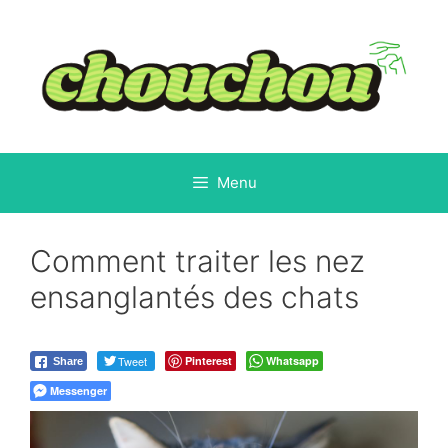
Aller
au
contenu
Menu
Comment traiter les nez
ensanglantés des chats
Tweet
Pinterest
Whatsapp
Share
Messenger