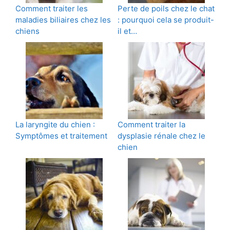
Comment traiter les
Perte de poils chez le chat
maladies biliaires chez les
: pourquoi cela se produit-
chiens
il et…
La laryngite du chien :
Comment traiter la
Symptômes et traitement
dysplasie rénale chez le
chien