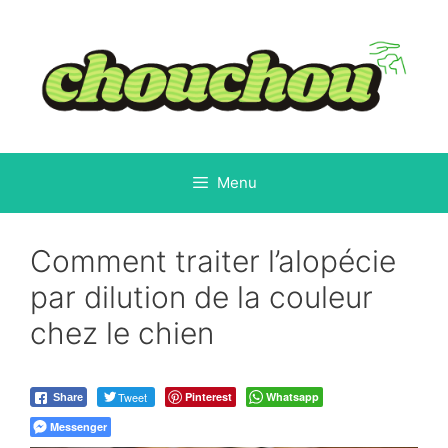
Aller
au
contenu
Menu
Comment traiter l’alopécie
par dilution de la couleur
chez le chien
Tweet
Pinterest
Whatsapp
Share
Messenger