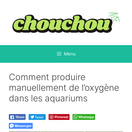
Aller
au
contenu
Menu
Comment produire
manuellement de l’oxygène
dans les aquariums
Tweet
Pinterest
Whatsapp
Share
Messenger