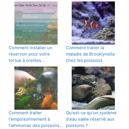
Comment installer un
Comment traiter la
réservoir pour votre
maladie de Brooklynella
tortue à oreilles…
chez les poissons
Comment traiter
Qu'est-ce qu'un système
l'empoisonnement à
d'eau salée réservé aux
l'ammoniac des poissons…
poissons ?