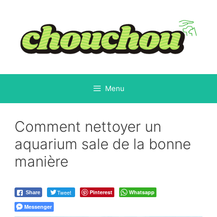
Aller
au
contenu
Menu
Comment nettoyer un
aquarium sale de la bonne
manière
Tweet
Pinterest
Whatsapp
Share
Messenger