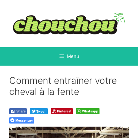
Aller
au
contenu
Menu
Comment entraîner votre
cheval à la fente
Tweet
Pinterest
Whatsapp
Share
Messenger